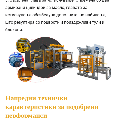
3. Засилена глава за истиснување: Опремена со два
армирани цилиндри за масло, главата за
истиснување обезбедува дополнително набивање,
што резултира со поцврсти и поиздржливи тули и
блокови.
Напредни технички
карактеристики за подобрени
перформанси