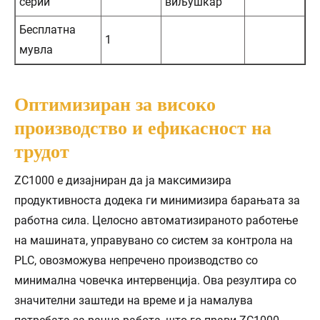
серии
виљушкар
Бесплатна
1
мувла
Оптимизиран за високо
производство и ефикасност на
трудот
ZC1000 е дизајниран да ја максимизира
продуктивноста додека ги минимизира барањата за
работна сила. Целосно автоматизираното работење
на машината, управувано со систем за контрола на
PLC, овозможува непречено производство со
минимална човечка интервенција. Ова резултира со
значителни заштеди на време и ја намалува