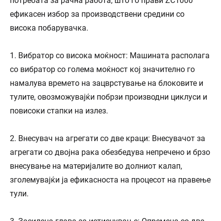
потребата за рачна работа, што го прави ZC1000
ефикасен избор за производствени средини со
висока побарувачка.
1. Вибратор со висока моќност: Машината располага
со вибратор со голема моќност кој значително го
намалува времето на зацврстување на блоковите и
тулите, овозможувајќи побрзи производни циклуси и
повисоки стапки на излез.
2. Внесувач на агрегати со две краци: Внесувачот за
агрегати со двојна рака обезбедува непречено и брзо
внесување на материјалите во долниот калап,
зголемувајќи ја ефикасноста на процесот на правење
тули.