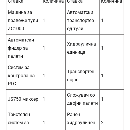
Ставка
Количина
Ставка
Количина
Машина за
Автоматски
правење тули
1
транспортер
1
ZC1000
од тули
Автоматски
Хидраулична
фидер за
1
1
единица
палети
Систем за
Транспортен
контрола на
1
1
појас
PLC
Сложувач со
JS750 миксер
1
1
двојни палети
Тристепен
Рачен
систем за
1
хидрауличен
2