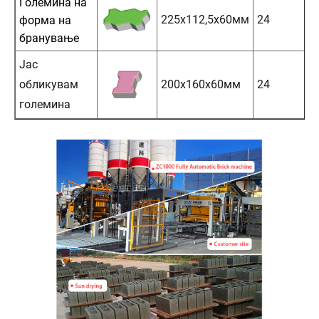
Големина на
225х112,5х60мм
24
форма на
бранување
Јас
обликувам
200х160х60мм
24
големина