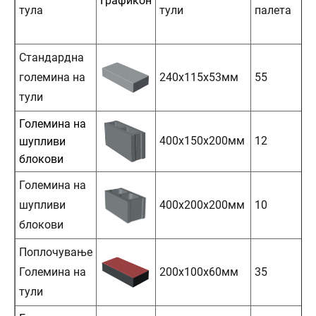
Графикон
тула
тули
палета
Стандардна
големина на
240х115х53мм
55
тули
Големина на
400х150х200мм
12
шупливи
блокови
Големина на
шупливи
400х200х200мм
10
блокови
Поплочување
Големина на
200х100х60мм
35
тули