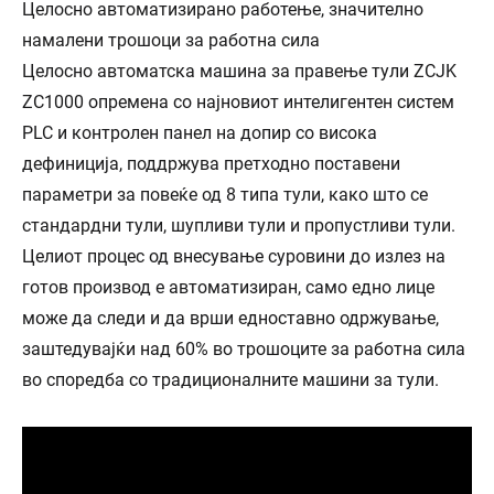
Целосно автоматизирано работење, значително
намалени трошоци за работна сила
Целосно автоматска машина за правење тули ZCJK
ZC1000 опремена со најновиот интелигентен систем
PLC и контролен панел на допир со висока
дефиниција, поддржува претходно поставени
параметри за повеќе од 8 типа тули, како што се
стандардни тули, шупливи тули и пропустливи тули.
Целиот процес од внесување суровини до излез на
готов производ е автоматизиран, само едно лице
може да следи и да врши едноставно одржување,
заштедувајќи над 60% во трошоците за работна сила
во споредба со традиционалните машини за тули.