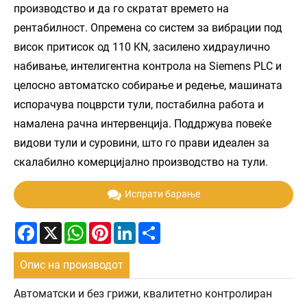
производство и да го скратат времето на
рентабилност. Опремена со систем за вибрации под
висок притисок од 110 KN, засилено хидраулично
набивање, интелигентна контрола на Siemens PLC и
целосно автоматско собирање и редење, машината
испорачува поцврсти тули, постабилна работа и
намалена рачна интервенција. Поддржува повеќе
видови тули и суровини, што го прави идеален за
скалабилно комерцијално производство на тули.
Испрати барање
Facebook
X
WhatsApp
Pinterest
LinkedIn
Share
Опис на производот
Автоматски и без грижи, квалитетно контролиран