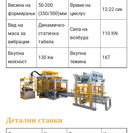
Висина на
50-200
Време на
12-22 сек
формирање
(350/500)мм
циклус
Вид на
Динамичко-
Сила на
маса за
статичка
110 KN
возбуда
вибрации
табела
Вкупна
Вкупна
130 kw
16Т
моќност
тежина
Детални ставки