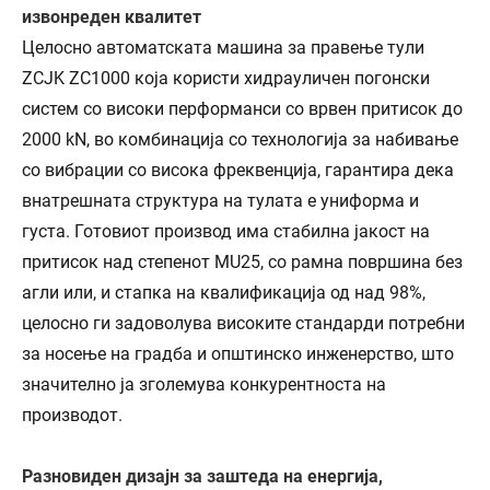
извонреден квалитет
Целосно автоматската машина за правење тули
ZCJK ZC1000 која користи хидрауличен погонски
систем со високи перформанси со врвен притисок до
2000 kN, во комбинација со технологија за набивање
со вибрации со висока фреквенција, гарантира дека
внатрешната структура на тулата е униформа и
густа. Готовиот производ има стабилна јакост на
притисок над степенот MU25, со рамна површина без
агли или, и стапка на квалификација од над 98%,
целосно ги задоволува високите стандарди потребни
за носење на градба и општинско инженерство, што
значително ја зголемува конкурентноста на
производот.
Разновиден дизајн за заштеда на енергија,