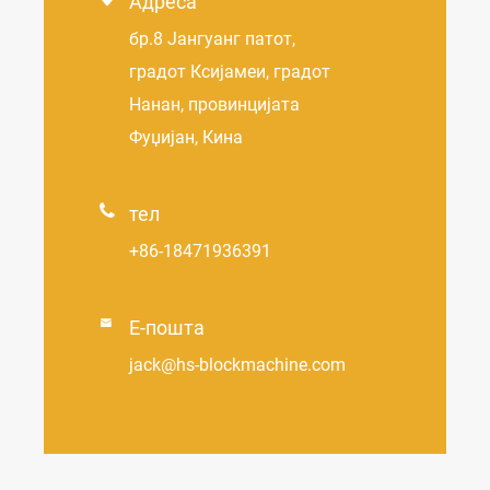
Адреса
бр.8 Јангуанг патот,
градот Ксијамеи, градот
Нанан, провинцијата
Фуџијан, Кина

тел
+86-18471936391

Е-пошта
jack@hs-blockmachine.com