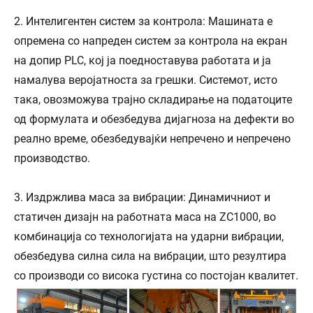
2. Интелигентен систем за контрола: Машината е
опремена со напреден систем за контрола на екран
на допир PLC, кој ја поедноставува работата и ја
намалува веројатноста за грешки. Системот, исто
така, овозможува трајно складирање на податоците
од формулата и обезбедува дијагноза на дефекти во
реално време, обезбедувајќи непречено и непречено
производство.
3. Издржлива маса за вибрации: Динамичниот и
статичен дизајн на работната маса на ZC1000, во
комбинација со технологијата на ударни вибрации,
обезбедува силна сила на вибрации, што резултира
со производи со висока густина со постојан квалитет.