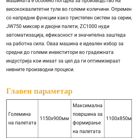
машината е особено погодна за производство на
висококвалитетни тули во големи количини. Опремен
со напредни функции како тристепен систем за серии,
JW750 миксер и двојни палети, ZC1000 нуди
автоматизација, ефикасност и значителна заштеда
на работна сила. Оваа машина е идеален избор за
средни до големи инвеститори во градежната
индустрија кои имаат за цел да ги оптимизираат
нивните производни процеси.
Главен параметар
Максимална
Големина
површина за
1150х900мм
1100х850мм
на палетата
формирање
на палетата