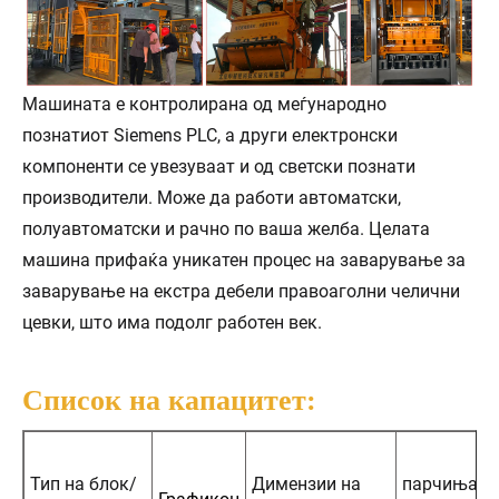
Машината е контролирана од меѓународно
познатиот Siemens PLC, а други електронски
компоненти се увезуваат и од светски познати
производители. Може да работи автоматски,
полуавтоматски и рачно по ваша желба. Целата
машина прифаќа уникатен процес на заварување за
заварување на екстра дебели правоаголни челични
цевки, што има подолг работен век.
Список на капацитет:
Тип на блок/
Димензии на
парчиња/