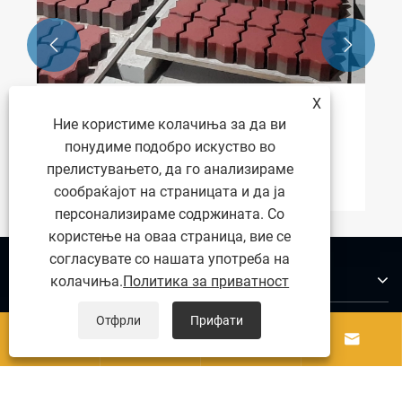


X
Капацитет на Block Machine ZCJK – од
Ние користиме колачиња за да ви
мало до големо производство
понудиме подобро искуство во
прелистувањето, да го анализираме
Гледај Повеќе >>
сообраќајот на страницата и да ја
персонализираме содржината. Со
користење на оваа страница, вие се
согласувате со нашата употреба на
За нас
колачиња.
Политика за приватност
Отфрли
Прифати




Производи