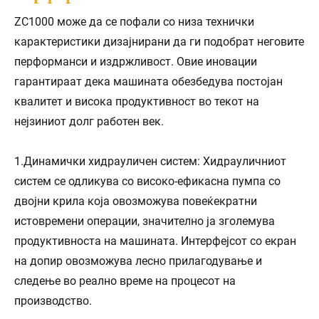
ZC1000 може да се пофали со низа технички
карактеристики дизајнирани да ги подобрат неговите
перформанси и издржливост. Овие иновации
гарантираат дека машината обезбедува постојан
квалитет и висока продуктивност во текот на
нејзиниот долг работен век.
1.Динамички хидрауличен систем: Хидрауличниот
систем се одликува со високо-ефикасна пумпа со
двојни крила која овозможува повеќекратни
истовремени операции, значително ја зголемува
продуктивноста на машината. Интерфејсот со екран
на допир овозможува лесно прилагодување и
следење во реално време на процесот на
производство.