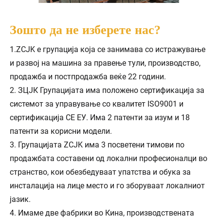
Зошто да не изберете нас?
1.ZCJK е групација која се занимава со истражување
и развој на машина за правење тули, производство,
продажба и постпродажба веќе 22 години.
2. ЗЦЈК Групацијата има положено сертификација за
системот за управување со квалитет ISO9001 и
сертификација CE ЕУ. Има 2 патенти за изум и 18
патенти за корисни модели.
3. Групацијата ZCJK има 3 посветени тимови по
продажбата составени од локални професионалци во
странство, кои обезбедуваат упатства и обука за
инсталација на лице место и го зборуваат локалниот
јазик.
4. Имаме две фабрики во Кина, производствената