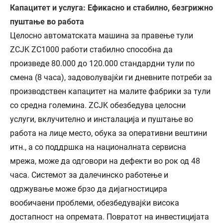
Капацитет и услуга: Ефикасно и стабилно, безгрижно
пуштање во работа
Целосно автоматската машина за правење тули
ZCJK ZC1000 работи стабилно способна да
произведе 80.000 до 120.000 стандардни тули по
смена (8 часа), задоволувајќи ги дневните потреби за
производствен капацитет на малите фабрики за тули
со средна големина. ZCJK обезбедува целосни
услуги, вклучително и инсталација и пуштање во
работа на лице место, обука за оперативни вештини
итн., а со поддршка на националната сервисна
мрежа, може да одговори на дефекти во рок од 48
часа. Системот за далечинско работење и
одржување може брзо да дијагностицира
вообичаени проблеми, обезбедувајќи висока
достапност на опремата. Повратот на инвестицијата