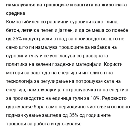
намалување на трошоците и заштита на животната
средина
Компатибилен со различни суровини како глина,
бетон, летечка пепел и јаглен, и да се меша со повеќе
од 25% индустриски отпад за производство, што не
само што ги намалува трошоците за набавка на
суровини туку и се усогласува со развојната
политика на зелени градежни материјали. Користи
мотори за заштеда на енергија и интелигентна
технологија за регулирање на потрошувачката на
енергија, намалувајќи ја потрошувачката на енергија
за производство на единица тули за 18%. Редовното
одржување бара само периодично чистење и основно
подмачкување заштеда од 35% од годишните
трошоци за работа и одржување.