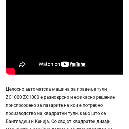
Целосно автоматска машина за правење тули
ZC1000 ZC1000 е разноврсно и ефикасно решение
приспособено за пазарите на кои е потребно
производство на квадратни тули, како што се
Бангладеш и Кенија. Со својот квадратен дизајн,